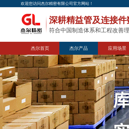
欢迎您访问杰尔精密有限公司官方网站！
深耕精益管及连接件
符合中国制造体系和工程改善
杰尔首页
杰尔产品
应用场景