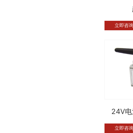
立即咨
24V
立即咨