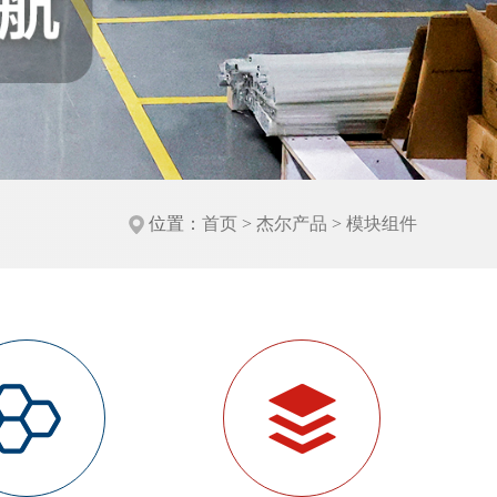
位置：
首页
>
杰尔产品
>
模块组件