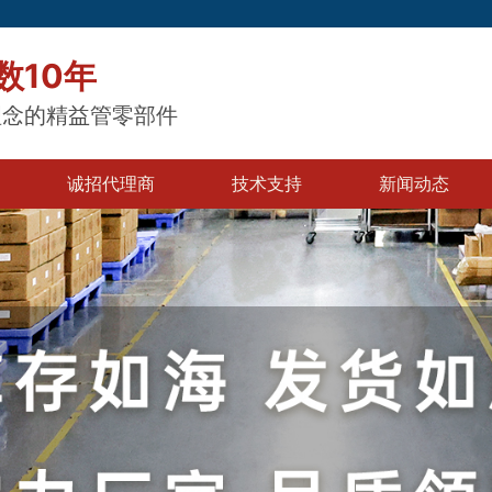
数10年
理念的精益管零部件
诚招代理商
技术支持
新闻动态