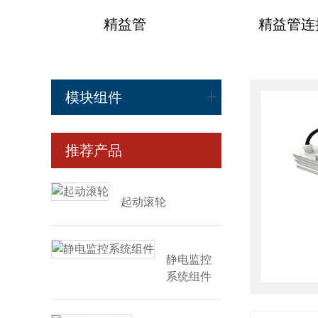
精益管
精益管连
模块组件
推荐产品
起动滚轮
静电监控
系统组件