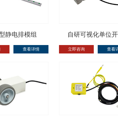
型静电排模组
自研可视化单位开
询
查看详情
立即咨询
查看