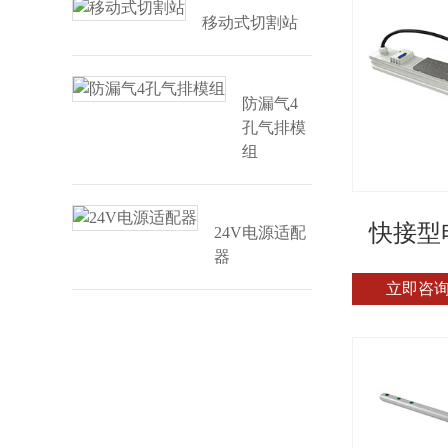
移动式切割站
防漏气4
孔气排模
组
快接型
24V电源适配
器
立即咨